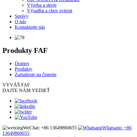
Výroba a stroje
Výsadba a chov zvierat
Správy
O nás
Kontaktujte nás
Produkty FAF
Domov
Produkty
Zariadenie na čistenie
VY
VÁŠ FAF
DAJTE NÁM VEDIEŤ
WeChat: +86 13649860655
Whatsapp: +86
13649860655