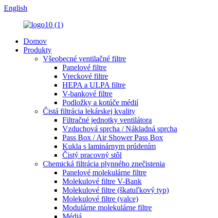
English
Domov
Produkty
Všeobecné ventilačné filtre
Panelové filtre
Vreckové filtre
HEPA a ULPA filtre
V-bankové filtre
Podložky a kotúče médií
Čistá filtrácia lekárskej kvality
Filtračné jednotky ventilátora
Vzduchová sprcha / Nákladná sprcha
Pass Box / Air Shower Pass Box
Kukla s laminárnym prúdením
Čistý pracovný stôl
Chemická filtrácia plynného znečistenia
Panelové molekulárne filtre
Molekulové filtre V-Bank
Molekulové filtre (škatuľkový typ)
Molekulové filtre (valce)
Modulárne molekulárne filtre
Médiá