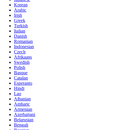
Korean
Arabic
Irish
Greek
Turkish
Italian
Danish
Romanian
Indonesian
Czech
Afrikaans
Swedish
Polish
Basque
Catalan
Esperanto
Hindi
Lao
Albanian
Amharic
Armenian
Azerbaijani
Belarusian
Bengali