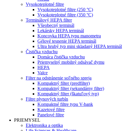
Vysokoteplotné filtre
Vysokoteplotné filtre (250 °C)
Vysokoteplotné filtre (350 °C)
Terminálový HEPA filter
Všeobecný terminál
Lekársky HEPA terminál
Koncovka HEPA typu manometra
Gélové tesnenie HEPA terminál
Ultra hrubý typ mini skladaný HEPA terminál
Čistička vzduchu
Domáca čistička vzduchu
Priemyselný mobilný odsávač dymu
HEPA
Valce
Filter na odstránenie soľného spreja
Kompaktný filter (predfilter)
Kompaktný filter (sekundárny filter)
Kompaktný filter (škatuľový typ)
Filtre plynových turbín
Kompaktné filtre typu V-bank
Kazetové filtre
Panelové filtre
PRIEMYSEL
Elektronika a optika
Life Sciences & Healthcare