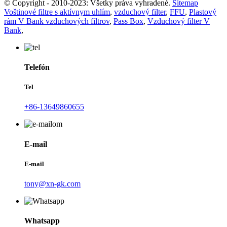
© Copyright - 2010-2023: Všetky práva vyhradené.
Sitemap
Voštinové filtre s aktívnym uhlím
,
vzduchový filter
,
FFU
,
Plastový
rám V Bank vzduchových filtrov
,
Pass Box
,
Vzduchový filter V
Bank
,
Telefón
Tel
+86-13649860655
E-mail
E-mail
tony@xn-gk.com
Whatsapp